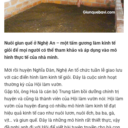
Nuôi giun quế ở Nghệ An – một tấm gương làm kinh tế
giỏi để mọi người có thể tham khảo và áp dụng vào mô
hình thực tế của nhà mình.
Mới rồi huyện Nghĩa Đàn, Nghệ An tổ chức tuần lễ giao lưu
với các điển hình làm kinh tế giỏi. Đây là cuộc sinh hoạt
thường kỳ của Hội làm vườn.
Gặp tôi, ông Hoà là cán bộ Trung tâm bồi dưỡng chính trị
huyện và cũng là thành viên của Hội làm vườn nói: Hội làm
vườn của huyện đang có nhiều mô hình làm kinh tế đạt
hiệu quả kinh tế cao như nuôi lươn, nuôi ếch, ba ba, gà,
vịt… và giun quế. Đây là những mô hình rất thiết thực, vậy
đề nghị anh đi với Hội để viết bài tuyên truyền cho bà con