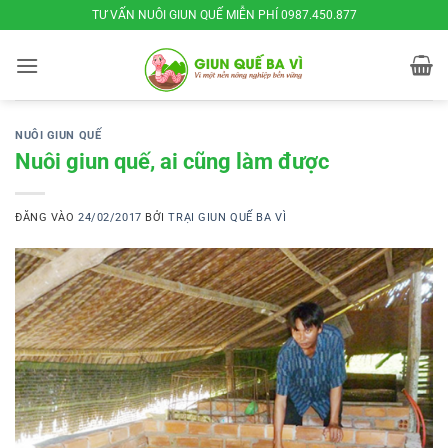
Bỏ
TƯ VẤN NUÔI GIUN QUẾ MIỄN PHÍ 0987.450.877
qua
nội
dung
NUÔI GIUN QUẾ
Nuôi giun quế, ai cũng làm được
ĐĂNG VÀO
24/02/2017
BỞI
TRẠI GIUN QUẾ BA VÌ