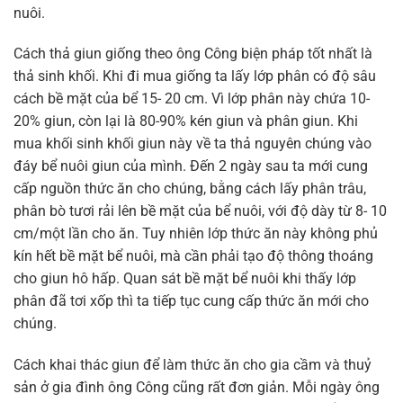
nuôi.
Cách thả giun giống theo ông Công biện pháp tốt nhất là
thả sinh khối. Khi đi mua giống ta lấy lớp phân có độ sâu
cách bề mặt của bể 15- 20 cm. Vì lớp phân này chứa 10-
20% giun, còn lại là 80-90% kén giun và phân giun. Khi
mua khối sinh khối giun này về ta thả nguyên chúng vào
đáy bể nuôi giun của mình. Đến 2 ngày sau ta mới cung
cấp nguồn thức ăn cho chúng, bằng cách lấy phân trâu,
phân bò tươi rải lên bề mặt của bể nuôi, với độ dày từ 8- 10
cm/một lần cho ăn. Tuy nhiên lớp thức ăn này không phủ
kín hết bề mặt bể nuôi, mà cần phải tạo độ thông thoáng
cho giun hô hấp. Quan sát bề mặt bể nuôi khi thấy lớp
phân đã tơi xốp thì ta tiếp tục cung cấp thức ăn mới cho
chúng.
Cách khai thác giun để làm thức ăn cho gia cầm và thuỷ
sản ở gia đình ông Công cũng rất đơn giản. Mỗi ngày ông