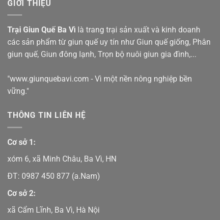
GIỚI THIỆU
Trại Giun Quế Ba Vì
là trang trại sản xuất và kinh doanh
các sản phẩm từ giun quế uy tín như
Giun quế giống
,
Phân
giun quế
,
Giun đông lạnh
,
Trọn bộ nuôi giun gia đình
,...
"www.giunquebavi.com - Vì một nền nông nghiệp bền
vững."
THÔNG TIN LIÊN HỆ
Cơ sở 1:
xóm 6, xã Minh Châu, Ba Vì, HN
ĐT:
0987 450 877
(a.Nam)
Cơ sở 2:
xã Cẩm Lĩnh, Ba Vì, Hà Nội