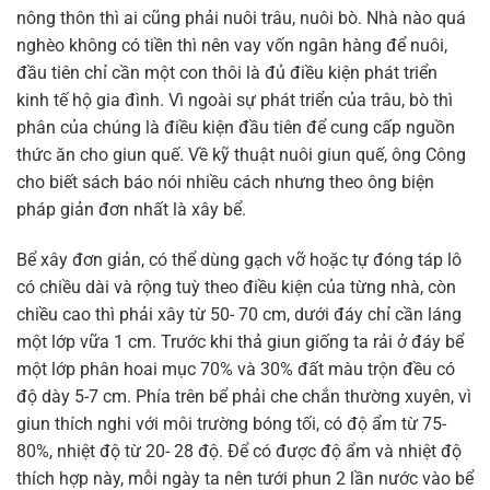
nông thôn thì ai cũng phải nuôi trâu, nuôi bò. Nhà nào quá
nghèo không có tiền thì nên vay vốn ngân hàng để nuôi,
đầu tiên chỉ cần một con thôi là đủ điều kiện phát triển
kinh tế hộ gia đình. Vì ngoài sự phát triển của trâu, bò thì
phân của chúng là điều kiện đầu tiên để cung cấp nguồn
thức ăn cho giun quế. Về kỹ thuật nuôi giun quế, ông Công
cho biết sách báo nói nhiều cách nhưng theo ông biện
pháp giản đơn nhất là xây bể.
Bể xây đơn giản, có thể dùng gạch vỡ hoặc tự đóng táp lô
có chiều dài và rộng tuỳ theo điều kiện của từng nhà, còn
chiều cao thì phải xây từ 50- 70 cm, dưới đáy chỉ cần láng
một lớp vữa 1 cm. Trước khi thả giun giống ta rải ở đáy bể
một lớp phân hoai mục 70% và 30% đất màu trộn đều có
độ dày 5-7 cm. Phía trên bể phải che chắn thường xuyên, vì
giun thích nghi với môi trường bóng tối, có độ ẩm từ 75-
80%, nhiệt độ từ 20- 28 độ. Để có được độ ẩm và nhiệt độ
thích hợp này, mỗi ngày ta nên tưới phun 2 lần nước vào bể