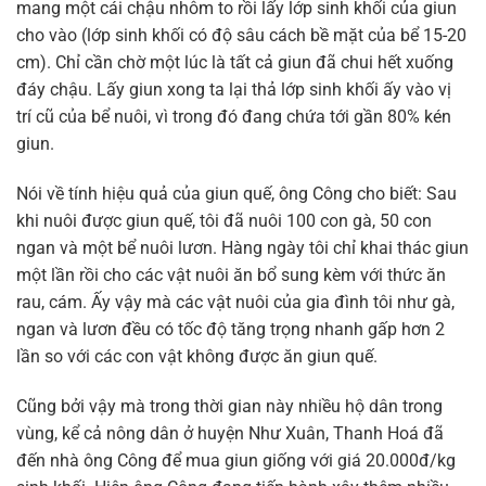
mang một cái chậu nhôm to rồi lấy lớp sinh khối của giun
cho vào (lớp sinh khối có độ sâu cách bề mặt của bể 15-20
cm). Chỉ cần chờ một lúc là tất cả giun đã chui hết xuống
đáy chậu. Lấy giun xong ta lại thả lớp sinh khối ấy vào vị
trí cũ của bể nuôi, vì trong đó đang chứa tới gần 80% kén
giun.
Nói về tính hiệu quả của giun quế, ông Công cho biết: Sau
khi nuôi được giun quế, tôi đã nuôi 100 con gà, 50 con
ngan và một bể nuôi lươn. Hàng ngày tôi chỉ khai thác giun
một lần rồi cho các vật nuôi ăn bổ sung kèm với thức ăn
rau, cám. Ấy vậy mà các vật nuôi của gia đình tôi như gà,
ngan và lươn đều có tốc độ tăng trọng nhanh gấp hơn 2
lần so với các con vật không được ăn giun quế.
Cũng bởi vậy mà trong thời gian này nhiều hộ dân trong
vùng, kể cả nông dân ở huyện Như Xuân, Thanh Hoá đã
đến nhà ông Công để mua giun giống với giá 20.000đ/kg