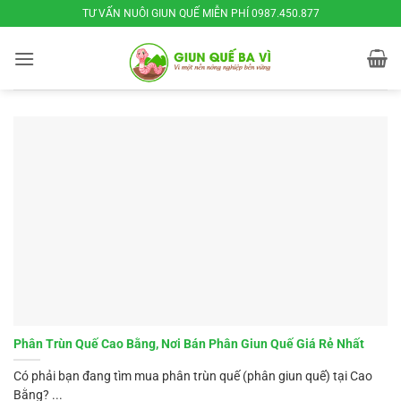
Bỏ
TƯ VẤN NUÔI GIUN QUẾ MIỄN PHÍ 0987.450.877
qua
nội
dung
Phân Trùn Quế Cao Bằng, Nơi Bán Phân Giun Quế Giá Rẻ Nhất
Có phải bạn đang tìm mua phân trùn quế (phân giun quế) tại Cao
Bằng? ...