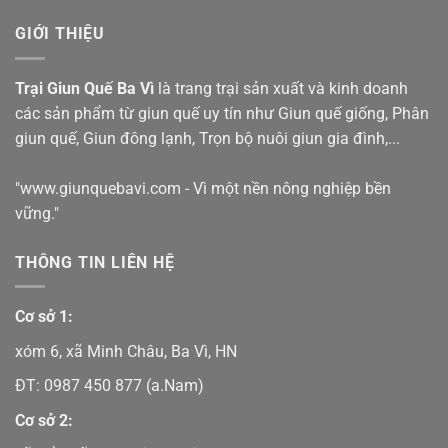
GIỚI THIỆU
Trại Giun Quế Ba Vì
là trang trại sản xuất và kinh doanh
các sản phẩm từ giun quế uy tín như
Giun quế giống
,
Phân
giun quế
,
Giun đông lạnh
,
Trọn bộ nuôi giun gia đình
,...
"www.giunquebavi.com - Vì một nền nông nghiệp bền
vững."
THÔNG TIN LIÊN HỆ
Cơ sở 1:
xóm 6, xã Minh Châu, Ba Vì, HN
ĐT:
0987 450 877
(a.Nam)
Cơ sở 2: