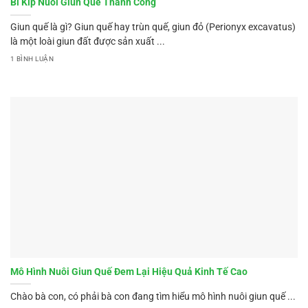
Bí Kíp Nuôi Giun Quế Thành Công
Giun quế là gì? Giun quế hay trùn quế, giun đỏ (Perionyx excavatus)
là một loài giun đất được sản xuất ...
1 BÌNH LUẬN
Mô Hình Nuôi Giun Quế Đem Lại Hiệu Quả Kinh Tế Cao
Chào bà con, có phải bà con đang tìm hiểu mô hình nuôi giun quế ...