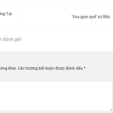
ợng Tại
‘Vua giun quế’ xứ Bắc
n đánh giá!
công khai.
Các trường bắt buộc được đánh dấu
*