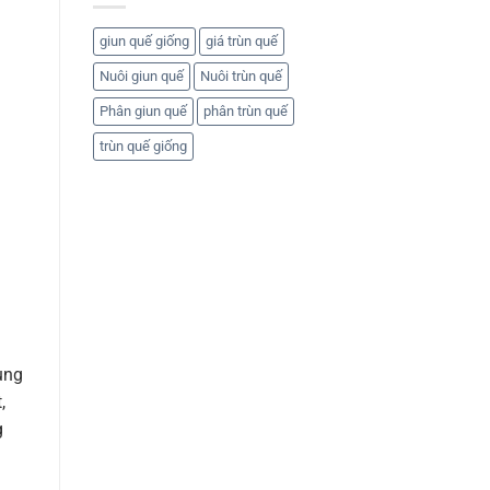
giun quế giống
giá trùn quế
Nuôi giun quế
Nuôi trùn quế
Phân giun quế
phân trùn quế
trùn quế giống
ùng
,
g