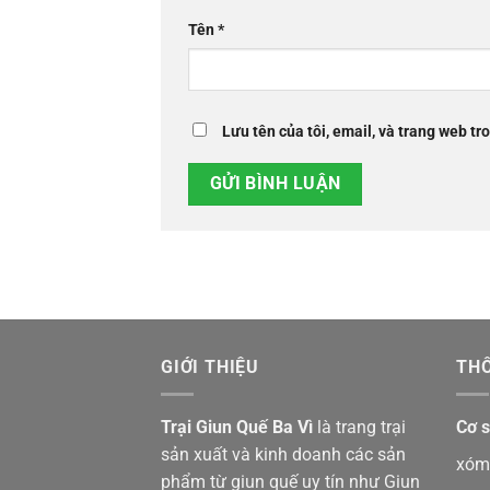
Tên
*
Lưu tên của tôi, email, và trang web tro
GIỚI THIỆU
THÔ
Trại Giun Quế Ba Vì
là trang trại
Cơ s
sản xuất và kinh doanh các sản
xóm 
phẩm từ giun quế uy tín như
Giun