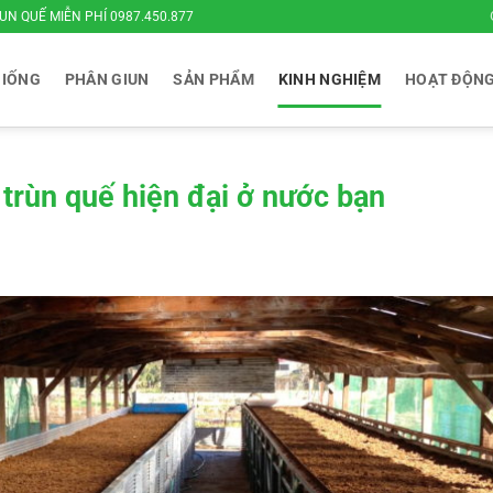
UN QUẾ MIỄN PHÍ 0987.450.877
GIỐNG
PHÂN GIUN
SẢN PHẨM
KINH NGHIỆM
HOẠT ĐỘN
trùn quế hiện đại ở nước bạn