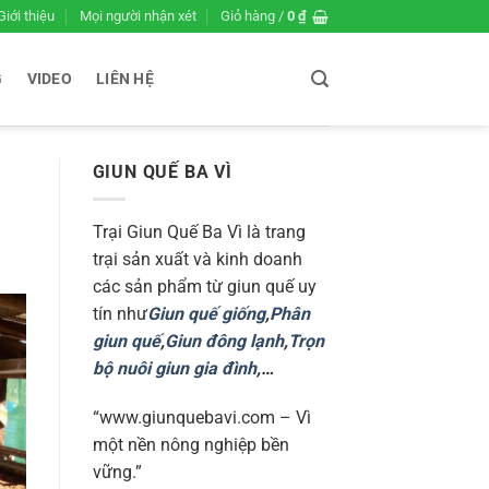
Giới thiệu
Mọi người nhận xét
Giỏ hàng /
0
₫
G
VIDEO
LIÊN HỆ
GIUN QUẾ BA VÌ
Trại Giun Quế Ba Vì là trang
trại sản xuất và kinh doanh
các sản phẩm từ giun quế uy
tín như
Giun quế giống
,
Phân
giun quế
,
Giun đông lạnh
,
Trọn
bộ nuôi giun gia đình
,…
“www.giunquebavi.com – Vì
một nền nông nghiệp bền
vững.”