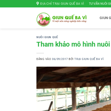
Bỏ
ĐỊA CHỈ TRẠI GIUN QUẾ BA VÌ
TƯ VẤN NUÔI GI
qua
nội
GIUN 
dung
NUÔI GIUN QUẾ
Tham khảo mô hình nuôi 
ĐĂNG VÀO
06/09/2017
BỞI
TRẠI GIUN QUẾ BA VÌ