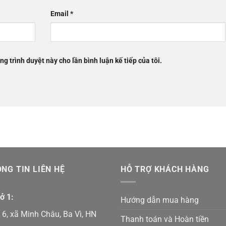
Email
*
ng trình duyệt này cho lần bình luận kế tiếp của tôi.
NG TIN LIÊN HỆ
HỖ TRỢ KHÁCH HÀNG
ở 1:
Hướng dẫn mua hàng
6, xã Minh Châu, Ba Vì, HN
Thanh toán và Hoàn tiền