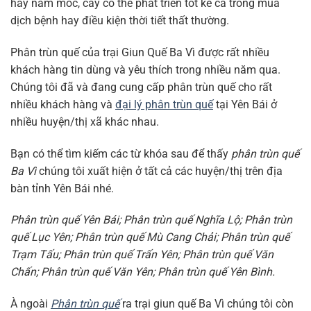
hay nấm mốc, cây có thể phát triển tốt kể cả trong mùa
dịch bệnh hay điều kiện thời tiết thất thường.
Phân trùn quế của trại Giun Quế Ba Vì được rất nhiều
khách hàng tin dùng và yêu thích trong nhiều năm qua.
Chúng tôi đã và đang cung cấp phân trùn quế cho rất
nhiều khách hàng và
đại lý phân trùn quế
tại Yên Bái ở
nhiều huyện/thị xã khác nhau.
Bạn có thể tìm kiếm các từ khóa sau để thấy
phân trùn quế
Ba Vì
chúng tôi xuất hiện ở tất cả các huyện/thị trên địa
bàn tỉnh Yên Bái nhé.
Phân trùn quế Yên Bái; Phân trùn quế Nghĩa Lộ; Phân trùn
quế Lục Yên; Phân trùn quế Mù Cang Chải; Phân trùn quế
Trạm Tấu; Phân trùn quế Trấn Yên; Phân trùn quế Văn
Chấn; Phân trùn quế Văn Yên; Phân trùn quế Yên Bình.
À ngoài
Phân trùn quế
ra trại giun quế Ba Vì chúng tôi còn