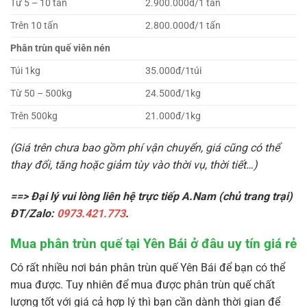
Từ 5 – 10 tấn
2.900.000đ/1 tấn
Trên 10 tấn
2.800.000đ/1 tấn
Phân trùn quế viên nén
Túi 1kg
35.000đ/1túi
Từ 50 – 500kg
24.500đ/1kg
Trên 500kg
21.000đ/1kg
(Giá trên chưa bao gồm phí vận chuyển, giá cũng có thể
thay đổi, tăng hoặc giảm tùy vào thời vụ, thời tiết…)
==> Đại lý vui lòng liên hệ trực tiếp A.Nam (chủ trang trại)
ĐT/Zalo:
0973.421.773
.
Mua phân trùn quế tại Yên Bái ở đâu uy tín giá rẻ
Có rất nhiều nơi bán phân trùn quế Yên Bái để bạn có thể
mua được. Tuy nhiên để mua được phân trùn quế chất
lượng tốt với giá cả hợp lý thì bạn cần dành thời gian để