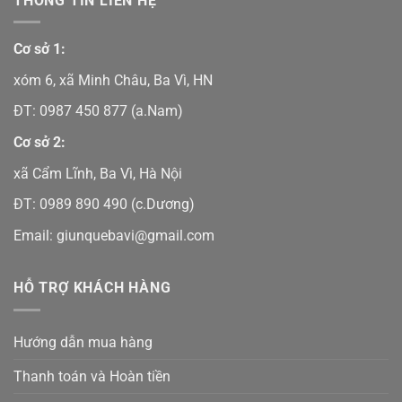
THÔNG TIN LIÊN HỆ
Cơ sở 1:
xóm 6, xã Minh Châu, Ba Vì, HN
ĐT:
0987 450 877
(a.Nam)
Cơ sở 2:
xã Cẩm Lĩnh, Ba Vì, Hà Nội
ĐT:
0989 890 490
(c.Dương)
Email:
giunquebavi@gmail.com
HỖ TRỢ KHÁCH HÀNG
Hướng dẫn mua hàng
Thanh toán và Hoàn tiền