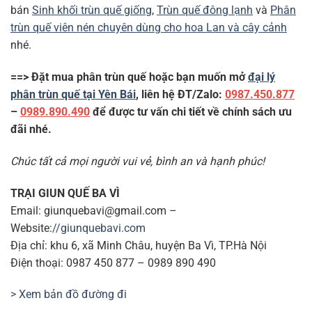
bán
Sinh khối trùn quế giống
,
Trùn quế đông lạnh
và
Phân
trùn quế viên nén chuyên dùng cho hoa Lan và cây cảnh
nhé.
==> Đặt mua phân trùn quế hoặc bạn muốn mở
đại lý
phân trùn quế tại Yên Bái
, liên hệ ĐT/Zalo:
0987.450.877
–
0989.890.490
để được tư vấn chi tiết về chính sách ưu
đãi nhé.
Chúc tất cả mọi người vui vẻ, bình an và hạnh phúc!
TRẠI GIUN QUẾ BA VÌ
Email: giunquebavi@gmail.com –
Website:
//giunquebavi.com
Địa chỉ: khu 6, xã Minh Châu, huyện Ba Vì, TP.Hà Nội
Điện thoại: 0987 450 877 – 0989 890 490
> Xem bản đồ đường đi