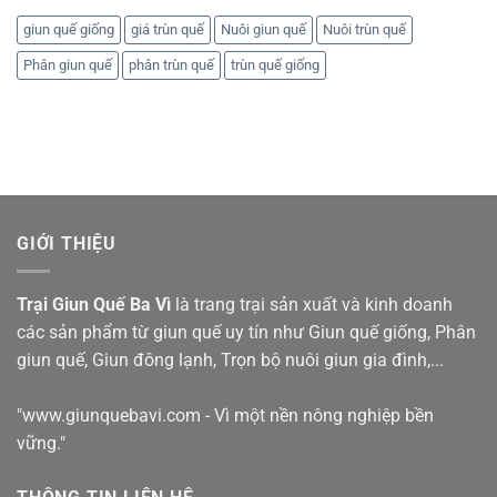
giun quế giống
giá trùn quế
Nuôi giun quế
Nuôi trùn quế
Phân giun quế
phân trùn quế
trùn quế giống
GIỚI THIỆU
Trại Giun Quế Ba Vì
là trang trại sản xuất và kinh doanh
các sản phẩm từ giun quế uy tín như
Giun quế giống
,
Phân
giun quế
,
Giun đông lạnh
,
Trọn bộ nuôi giun gia đình
,...
"www.giunquebavi.com - Vì một nền nông nghiệp bền
vững."