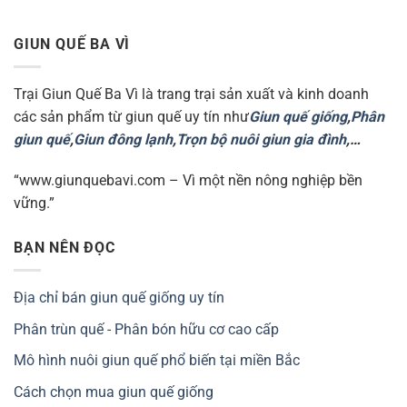
GIUN QUẾ BA VÌ
Trại Giun Quế Ba Vì là trang trại sản xuất và kinh doanh
các sản phẩm từ giun quế uy tín như
Giun quế giống
,
Phân
giun quế
,
Giun đông lạnh
,
Trọn bộ nuôi giun gia đình
,…
“www.giunquebavi.com – Vì một nền nông nghiệp bền
vững.”
BẠN NÊN ĐỌC
Địa chỉ bán giun quế giống uy tín
Phân trùn quế - Phân bón hữu cơ cao cấp
Mô hình nuôi giun quế phổ biến tại miền Bắc
Cách chọn mua giun quế giống