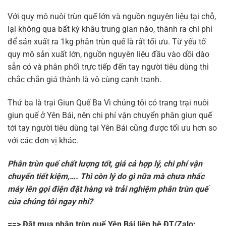
Với quy mô nuôi trùn quế lớn và nguồn nguyên liệu tại chỗ,
lại không qua bất kỳ khâu trung gian nào, thành ra chi phí
để sản xuất ra 1kg phân trùn quế là rất tối ưu. Từ yếu tố
quy mô sản xuất lớn, nguồn nguyên liệu đầu vào dồi dào
sẵn có và phân phối trực tiếp đến tay người tiêu dùng thì
chắc chắn giá thành là vô cùng cạnh tranh.
Thứ ba là trại Giun Quế Ba Vì chúng tôi có trang trại nuôi
giun quế ở Yên Bái, nên chi phí vận chuyển phân giun quế
tới tay người tiêu dùng tại Yên Bái cũng được tối ưu hơn so
với các đơn vị khác.
Phân trùn quế chất lượng tốt, giá cả hợp lý, chi phí vận
chuyển tiết kiệm,…. Thì còn lý do gì nữa mà chưa nhấc
máy lên gọi điện đặt hàng và trải nghiệm phân trùn quế
của chúng tôi ngay nhỉ?
==> Đặt mua phân trùn quế Yên Bái liên hệ ĐT/Zalo: