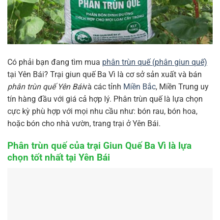
Có phải bạn đang tìm mua
phân trùn quế (phân giun quế)
tại Yên Bái? Trại giun quế Ba Vì là cơ sở sản xuất và bán
phân trùn quế Yên Bái
và các tỉnh
Miền Bắc
, Miền Trung uy
tín hàng đầu với giá cả hợp lý. Phân trùn quế là lựa chọn
cực kỳ phù hợp với mọi nhu cầu như: bón rau, bón hoa,
hoặc bón cho nhà vườn, trang trại ở Yên Bái.
Phân trùn quế của trại Giun Quế Ba Vì là lựa
chọn tốt nhất tại Yên Bái