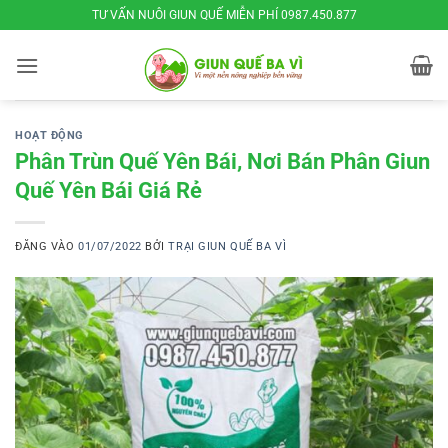
Bỏ
TƯ VẤN NUÔI GIUN QUẾ MIỄN PHÍ 0987.450.877
qua
nội
dung
HOẠT ĐỘNG
Phân Trùn Quế Yên Bái, Nơi Bán Phân Giun
Quế Yên Bái Giá Rẻ
ĐĂNG VÀO
01/07/2022
BỞI
TRẠI GIUN QUẾ BA VÌ