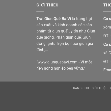
GIỚI THIỆU
THÔ
Trại Giun Quế Ba Vì
là trang trại
Cơ s
sản xuất và kinh doanh các sản
xóm 
phẩm từ giun quế uy tín như
Giun
ĐT:
quế giống
,
Phân giun quế
,
Giun
đông lạnh
,
Trọn bộ nuôi giun gia
Cơ s
đình
,...
xã C
ĐT:
"www.giunquebavi.com - Vì một
nền nông nghiệp bền vững."
Ema
TRANG CHỦ
GIỚI THIỆU