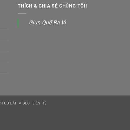
THÍCH & CHIA SẺ CHÚNG TÔI!
Giun Quế Ba Vì
H ƯU ĐÃI
VIDEO
LIÊN HỆ