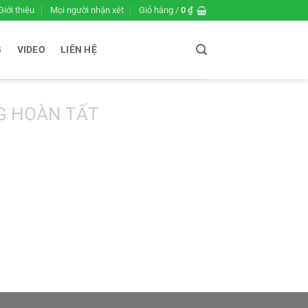
Giới thiệu
Mọi người nhận xét
Giỏ hàng /
0
₫
G
VIDEO
LIÊN HỆ
G HOÀN TẤT