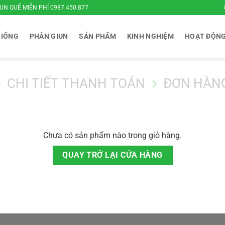
UN QUẾ MIỄN PHÍ 0987.450.877
GIỐNG
PHÂN GIUN
SẢN PHẨM
KINH NGHIỆM
HOẠT ĐỘN
CHI TIẾT THANH TOÁN
ĐƠN HÀN
Chưa có sản phẩm nào trong giỏ hàng.
QUAY TRỞ LẠI CỬA HÀNG