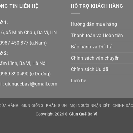
NG TIN LIÊN HỆ
HỖ TRỢ KHÁCH HÀNG
ở 1:
Hướng dẫn mua hàng
6, xã Minh Châu, Ba Vì, HN
Thanh toán và Hoàn tiền
0987 450 877
(a.Nam)
Bảo hành và Đổi trả
ở 2:
Chính sách vận chuyển
ẩm Lĩnh, Ba Vì, Hà Nội
Chính sách Ưu đãi
0989 890 490
(c.Dương)
Liên hệ
il:
giunquebavi@gmail.com
CỬA HÀNG
GIUN GIỐNG
PHÂN GIUN
MỌI NGƯỜI NHẬN XÉT
CHÍNH SÁC
Copyright 2026 ©
Giun Quế Ba Vì